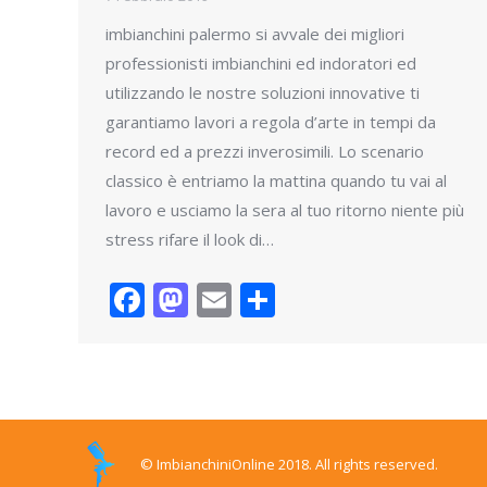
imbianchini palermo si avvale dei migliori
professionisti imbianchini ed indoratori ed
utilizzando le nostre soluzioni innovative ti
garantiamo lavori a regola d’arte in tempi da
record ed a prezzi inverosimili. Lo scenario
classico è entriamo la mattina quando tu vai al
lavoro e usciamo la sera al tuo ritorno niente più
stress rifare il look di…
Facebook
Mastodon
Email
Condividi
© ImbianchiniOnline 2018. All rights reserved.