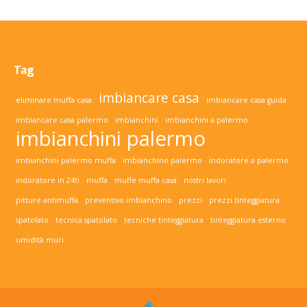
Tag
imbiancare casa
eliminare muffa casa
imbiancare casa guida
imbiancare casa palermo
imbianchini
imbianchini a palermo
imbianchini palermo
imbianchini palermo muffa
imbianchino palermo
indoratore a palermo
indoratore in 24h
muffa
muffe muffa casa
nostri lavori
pitture antimuffa
preventivo imbianchino
prezzi
prezzi tinteggiatura
spatolato
tecnica spatolato
tecniche tinteggiatura
tinteggiatura esterno
umidità muri