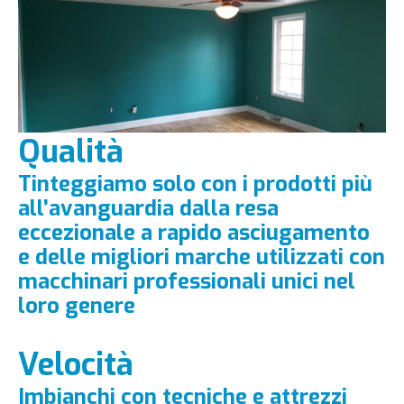
Qualità
Tinteggiamo solo con i prodotti più
all’avanguardia dalla resa
eccezionale a rapido asciugamento
e delle migliori marche utilizzati con
macchinari professionali unici nel
loro genere
Velocità
Imbianchi con tecniche e attrezzi