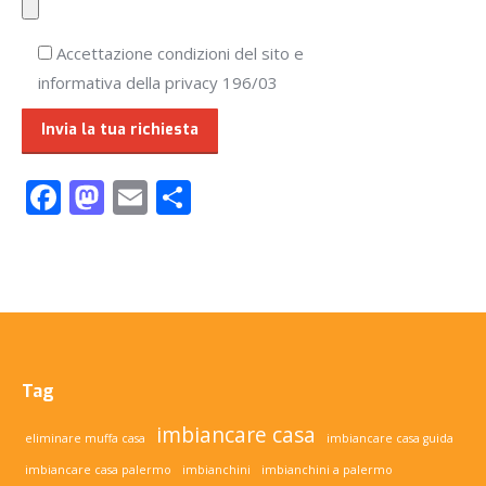
Accettazione condizioni del sito e
informativa della privacy 196/03
Facebook
Mastodon
Email
Condividi
Tag
imbiancare casa
eliminare muffa casa
imbiancare casa guida
imbiancare casa palermo
imbianchini
imbianchini a palermo