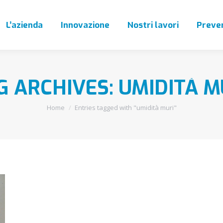
L’azienda
Innovazione
Nostri lavori
Preven
G ARCHIVES:
UMIDITÀ M
You are here:
Home
Entries tagged with "umidità muri"