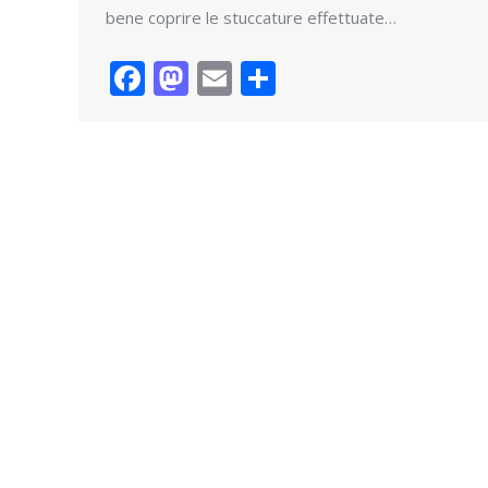
bene coprire le stuccature effettuate…
Facebook
Mastodon
Email
Condividi