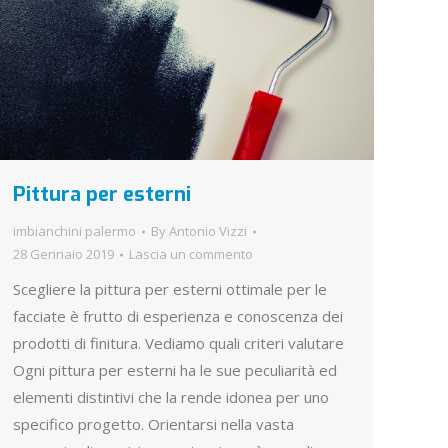
Pittura per esterni
imbianchini palermo
By
Antonio Vizzi
28 Gennaio 2019
Lascia un commento
Scegliere la pittura per esterni ottimale per le
facciate è frutto di esperienza e conoscenza dei
prodotti di finitura. Vediamo quali criteri valutare
Ogni pittura per esterni ha le sue peculiarità ed
elementi distintivi che la rende idonea per uno
specifico progetto. Orientarsi nella vasta