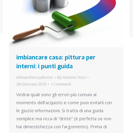
imbiancare casa: pittura per
interni: i punti guida
imbianchini palermo
By
Antonio Vizzi
28 Gennaio 2019
1 Comment
Vedrai quali sono gli errori più comuni al
momento dell’acquisto e come puoi evitarli con
le giuste informazioni. Si tratta di una guida
semplice ma ricca di “dritte” (è perfetta se non
hai dimestichezza con l’argomento). Prima di