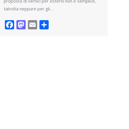
proposta di vernici per esterni non è semplice,
talvolta neppure per gli…
Facebook
Mastodon
Email
Condividi