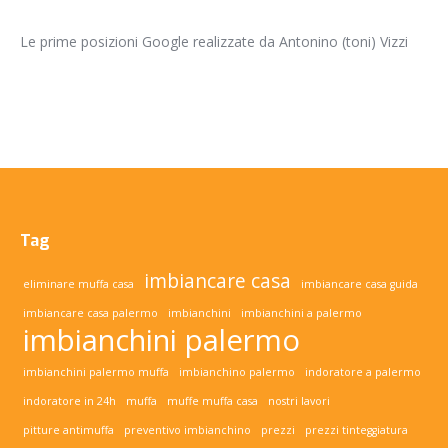
Le prime posizioni Google realizzate da Antonino (toni) Vizzi
Tag
imbiancare casa
eliminare muffa casa
imbiancare casa guida
imbiancare casa palermo
imbianchini
imbianchini a palermo
imbianchini palermo
imbianchini palermo muffa
imbianchino palermo
indoratore a palermo
indoratore in 24h
muffa
muffe muffa casa
nostri lavori
pitture antimuffa
preventivo imbianchino
prezzi
prezzi tinteggiatura