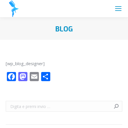
BLOG
You are here:
[wp_blog_designer]
Facebook
Mastodon
Email
Condividi
Search: