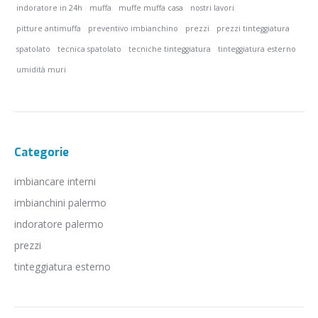
indoratore in 24h
muffa
muffe muffa casa
nostri lavori
pitture antimuffa
preventivo imbianchino
prezzi
prezzi tinteggiatura
spatolato
tecnica spatolato
tecniche tinteggiatura
tinteggiatura esterno
umidità muri
Categorie
imbiancare interni
imbianchini palermo
indoratore palermo
prezzi
tinteggiatura esterno